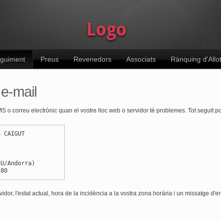
guiment
Preus
Revenedors
Associats
Rànquing d'Allo
 e-mail
SMS o correu electrònic quan el vostre lloc web o servidor té problemes. Tot seguit 
a CAIGUT
EU/Andorra)
 80
dor, l'estat actual, hora de la incidència a la vostra zona horària i un missatge d'er