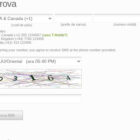
Prova
(prefix de xarxa)
(numero mòbil)
(codi de país)
les:
 Canada (+1) 555 1234567
(useu T-Mobile?)
d Kingdom (+44) 7766 123456
lia (+61) 414 123456
ering your number, you agree to receive SMS at the phone number provided.