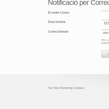
Notificació per Corr
El vostre Correu
Zona Horària
Correu Emissor
Per a 
podreu
Your New Monitoring Company