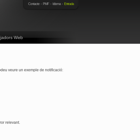
Contacte
PMF
Idioma
Entrada
tjadors Web
podeu veure un exemple de notificació:
ror relevant.