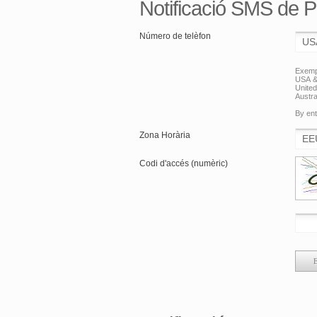
Notificació SMS de 
Número de telèfon
Exemp
USA &
Unite
Austra
By ent
Zona Horària
Codi d'accés (numèric)