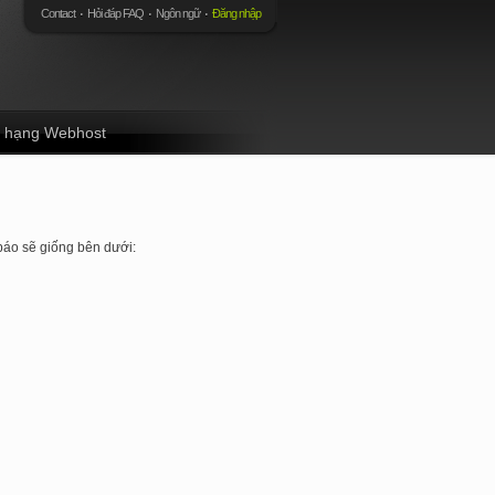
Contact
Hỏi đáp FAQ
Ngôn ngữ
Đăng nhập
 hạng Webhost
báo sẽ giống bên dưới: