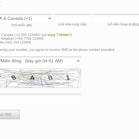
(mã nhà cung cấp)
(số điện thoại di động
(mã quốc gia)
 Canada (+1) 555 1234567
(sử dụng T-Mobile?)
d Kingdom (+44) 7766 123456
lia (+61) 414 123456
ering your number, you agree to receive SMS at the phone number provided.