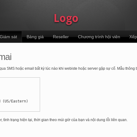
Giám sát
Bảng giá
Reseller
Chương trình hội viên
Xếp
mai
qua SMS hoặc email bất kỳ lúc nào khi webiste hoặc server gặp sự cố. Mẫu thông 
M (US/Eastern)
tình trạng hiện tại, thời gian theo múi giờ của bạn và nội dung lỗi liên quan.