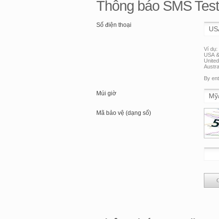
Thông báo SMS Test
Số điện thoại
Ví dụ:
USA &
Unite
Austra
By ent
Múi giờ
Mã bảo vệ (dạng số)