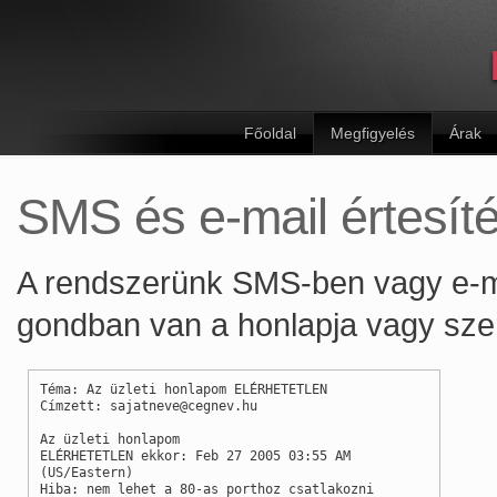
Főoldal
Megfigyelés
Árak
SMS és e-mail értesít
A rendszerünk SMS-ben vagy e-mai
gondban van a honlapja vagy szerv
Téma: Az üzleti honlapom ELÉRHETETLEN
Címzett: sajatneve@cegnev.hu
Az üzleti honlapom
ELÉRHETETLEN ekkor: Feb 27 2005 03:55 AM
(US/Eastern)
Hiba: nem lehet a 80-as porthoz csatlakozni