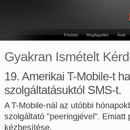
Főoldal
Megfigyelés
Árak
Gyakran Ismételt Kér
19. Amerikai T-Mobile-t 
szolgáltatásuktól SMS-t.
A T-Mobile-nál az utóbbi hónapok
szolgáltató "peeringjével". Emiat
kézbesítése.