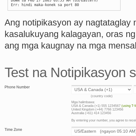
DOWN sa Peb 27 2005 03:55 AM (US/Eastern)
Err: hindi maka-konek sa port 80
Ang notipikasyon ay nagtataglay 
kasalukuyang kalagayan, oras ng 
ang mga kaugnay na mga mensahe
Test na Notipikasyon
Phone Number
(country code)
Mga halimbawa:
USA & Canada (+1) 555 1234567
(using T-
United Kingdom (+44) 7766 123456
Australia (+61) 414 123456
By entering your number, you agree to rec
Time Zone