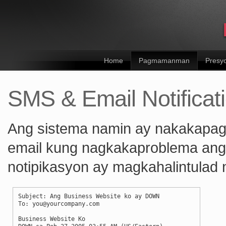
Home
Pagmamanman
Presy
SMS & Email Notificat
Ang sistema namin ay nakakapag
email kung nagkakaproblema ang 
notipikasyon ay magkahalintulad 
Subject: Ang Business Website ko ay DOWN
To: you@yourcompany.com
Business Website Ko