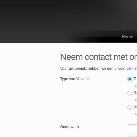
Home
Neem contact met o
Voor uw gemak, hebben wij een uitvoerige lij
Type van Verzoek
T
Bv
R
Bv
V
Bv
Onderwerp