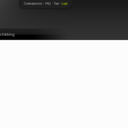
Contactpersoon
FAQ
Taal
Login
chikking