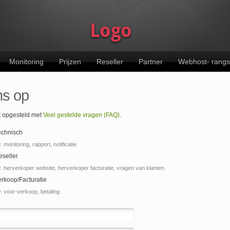
Monitoring
Prijzen
Reseller
Partner
Webhost- rangs
ns op
st opgesteld met
Veel gestelde vragen (FAQ)
.
echnisch
. monitoring, rapport, notificatie
eseller
. herverkoper website, herverkoper facturatie, vragen van klanten
erkoop/Facturatie
. voor-verkoop, betaling