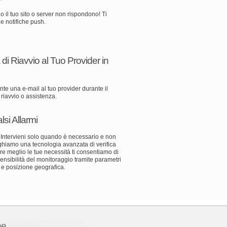
o il tuo sito o server non rispondono! Ti
e notifiche push.
 di Riavvio al Tuo Provider in
te una e-mail al tuo provider durante il
riavvio o assistenza.
lsi Allarmi
 Intervieni solo quando è necessario e non
eghiamo una tecnologia avanzata di verifica
are meglio le tue necessità ti consentiamo di
ensibilità del monitoraggio tramite parametri
 e posizione geografica.
ne