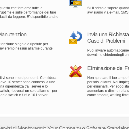
uesto che forniamo tutte le
Sii il primo a sapere quand
l'uptime e sulle performance dei tuoi
avvisiamo via e-mail, SMS 
t facili da leggere. E' disponibile anche
Manutenzioni
Invia una Richiesta
Caso di Problemi
utenzione singole o ripetute per
ti invieremo nessun allarme durante
Puoi inviare automaticamen
downtime chiedendogli un 
Eliminazione dei Fa
itivi sono interdipendenti. Considera
Non sprecare il tuo tempo!
dove 10 server sono connessi a uno
per falsi allarmi. Noi impi
una dipendenza tra i server e lo
per eliminarli. Per soddisf
switch, riceverai un solo allarme - per
aumentare o diminuire la s
r lo switch e tutti e 10 i server.
come timeout, waiting time
ervizi di Monitoraggio Your Company o Software Standalo