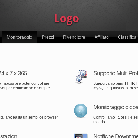
Monitoraggio
Prezzi
Rivenditore
Affiliato
Classifica
4 x 7 x 365
Supporto Multi Prot
 impossibile poter controllare
Supportiamo ping, HTTP, 
rver per verificare se è sempre
MySQL e qualsiasi altro serv
Monitoraggio globa
tallare; basta un semplice browser
Controlliamo i tuoi siti e s
mondo.
stazioni
Notifiche Downtim