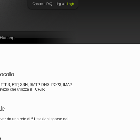
Contatto
FAQ
Lingua
Login
 Hosting
ocollo
HTTPS, FTP, SSH, SMTP, DNS, POP3, IMAP,
izio che utilizza il TCP/IP.
le
erver da una rete di 51 stazioni sparse nel
e