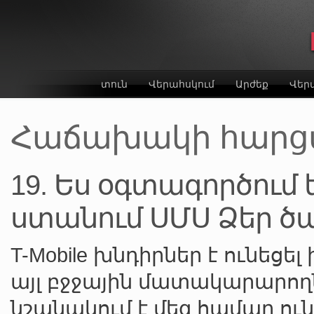
տուն
Վերահսկում
Արժեք
Վեր
Հաճախակի հարցվո
19. Ես օգտագործում եմ
ստանում ՍՄՍ Ձեր ծա
T-Mobile խնդիրներ է ունեց
այլ բջջային մատակարարողն
նշանակում է մեզ համար ու